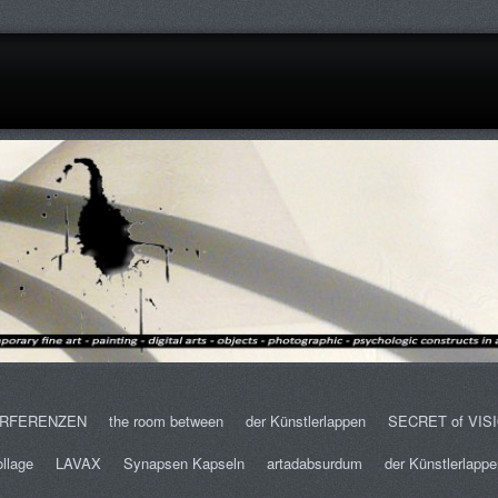
ERFERENZEN
the room between
der Künstlerlappen
SECRET of VIS
ollage
LAVAX
Synapsen Kapseln
artadabsurdum
der Künstlerlappe