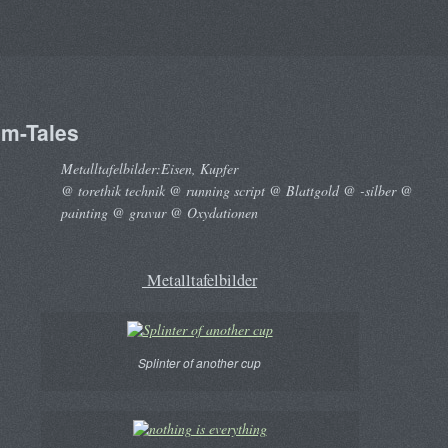
um-Tales
Metalltafelbilder:Eisen, Kupfer
@ torethik technik @ running script @ Blattgold @ -silber @
painting @ gravur @ Oxydationen
Metalltafelbilder
Splinter of another cup