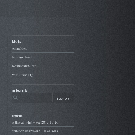
Meta
Anmelden
Eintrags-Feed
Kommentar-Feed
WordPress.org
artwork
news
is this all what y see
2017-10-26
exibition of artwork
2017-03-03