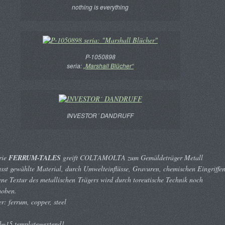
nothing is everything
P-1050898
seria:
„Marshall Blücher“
INVESTOR´ DANDRUFF
rie
FERRUM-TALES
greift COLTAMOLTA zum Gemäldeträger Metall
st gewählte Material, durch Umwelteinflüsse, Gravuren, chemischen Eingriffe
ene Textur des metallischen Trägers wird durch toreutische Technik noch
hoben.
er: ferrum, copper, steel
d=15 template=extend]