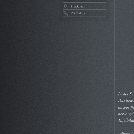
Trackback
Permalink
In der Se
Das bewus
angegriff
hervorge
Tafelbild
[album i