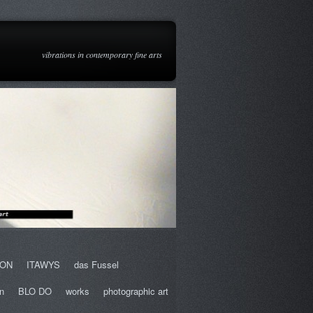
vibrations in contemporary fine arts
ION
ITAWYS
das Fussel
n
BLO DO
works
photographic art