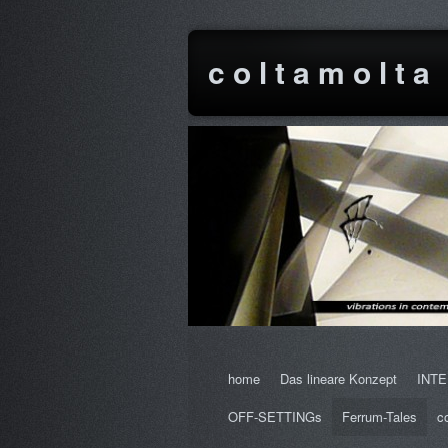
c o l t a m o l t a
home
Das lineare Konzept
INT
OFF-SETTINGs
Ferrum-Tales
c