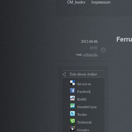
CM_bookx
Impressum
Ferr
2012-04-06
19:52
von:
coltamolta
Teile diesen Artikel
del.icio.us
Facebook
Reddit
StumbleUpon
Twitter
Technorati
Google+