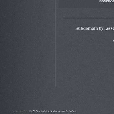
coltamolt
______________________
Subdomain by „essen
c o l t a m o l t a
©
2012 - 2026 Alle Rechte vorbehalten