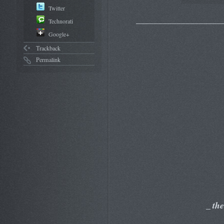
Twitter
___________________
Technorati
Google+
Trackback
Permalink
_ th