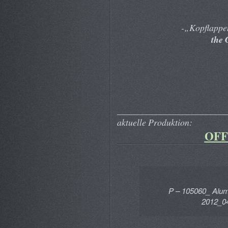
-„Kopflappe
the
________________________
aktuelle Produktion:
OFF
P – 105060_ Alumi
2012_04