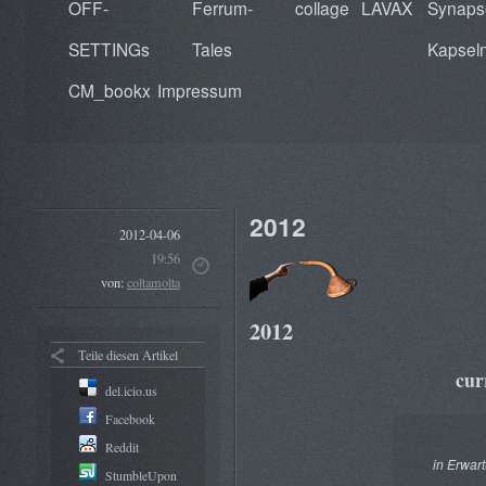
OFF-
Ferrum-
collage
LAVAX
Synaps
SETTINGs
Tales
Kapsel
CM_bookx
Impressum
2012
2012-04-06
19:56
von:
coltamolta
2012
Teile diesen Artikel
cur
del.icio.us
Facebook
Reddit
in Erwar
StumbleUpon