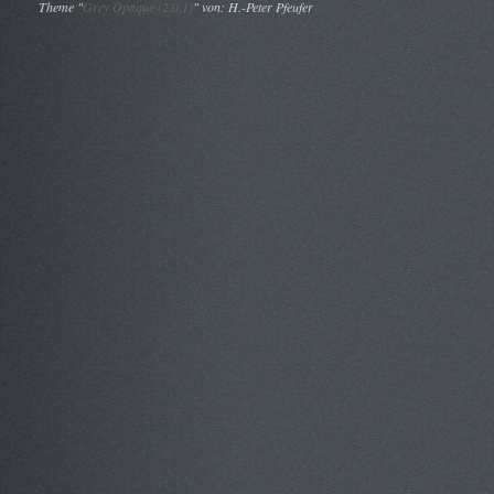
Theme "
Grey Opaque (2.0.1)
" von: H.-Peter Pfeufer