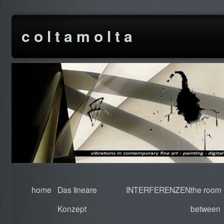
c o l t a m o l t a
home
Das lineare
INTERFERENZEN
the room
Konzept
between