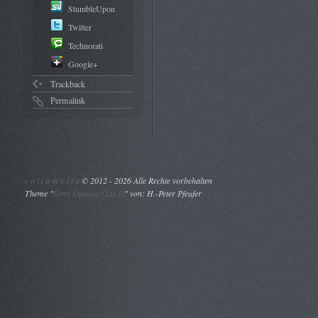
StumbleUpon
Twitter
Technorati
Google+
Trackback
Permalink
c o l t a m o l t a
©
2012 - 2026 Alle Rechte vorbehalten
Theme "
Grey Opaque (2.0.1)
" von: H.-Peter Pfeufer