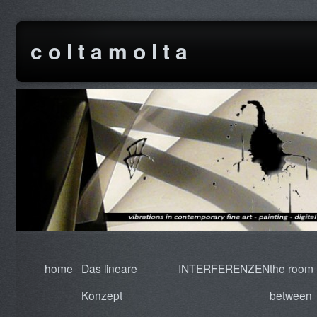
c o l t a m o l t a
home
Das lineare
INTERFERENZEN
the room
Konzept
between