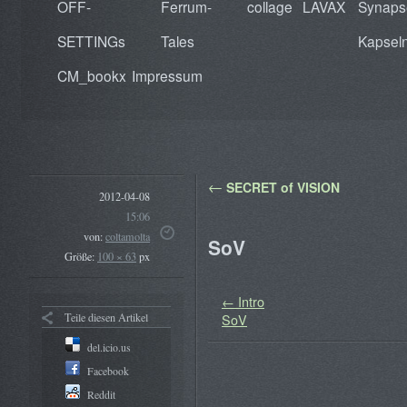
OFF-
Ferrum-
collage
LAVAX
Synaps
SETTINGs
Tales
Kapsel
CM_bookx
Impressum
←
SECRET of VISION
2012-04-08
15:06
von:
coltamolta
SoV
Größe:
100 × 63
px
Intro
Teile diesen Artikel
SoV
del.icio.us
Facebook
Reddit